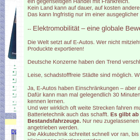
ein gegenseitigen Handel mit Frankreich.
Kein Land kann auf dauer, auf kosten andere
Das kann lngfristig nur im einer ausgeglicher
Elektromobilität – eine globale Be
--
Die Welt setzt auf E-Autos. Wer nicht mitzieht
Produckte exportieren!
Deutsche Konzerne haben den Trend verschlaf
° Simpel DCC Zentrale
* Platine und Bestückung
Leise, schadstofffreie Städte sind möglich.
* Mini Zentrale 1Ampere
Ja, E-Autos haben Einschränkungen – aber au
* Schnell mal testen
Dafür kann man mal gelegendlich 30 Minuten
° Simpel DCC Booster
kennen lernen.
° Simpel DCC Bremsgenerator
Und wer wirklich oft weite Strecken fahren mu
° Simpel DCC Zentrale
Gehäuse
Batterietechnik auch das schafft.
Es gilbt ab
Bestandsfahrzeuge.
Nur neu zugelassenen 
DCC Decoder
angetrieben werden.
DCC Servo Schaltdecoder
Die Akkutechnik schreitet schnell vor ran, 