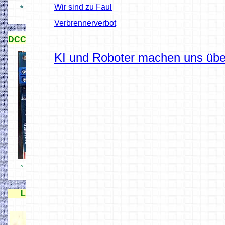
Wir sind zu Faul
* N Signale 3D Druck
Verbrennerverbot
DCC Signaldecoderdecoder
KI und Roboter machen uns über
° DCC Lichtsignaldecoder 15X
Lok Handregler für Rocrail