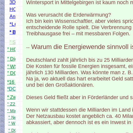
Wintersport in Mittelgebirgen ist kaum noch 
3D Modelle Drucken
HO Bahnübergang Projekt
Was verursacht die Erderwärmung?
Andreaskreuz Blinkmodul
Ich bin kein Wissenschaftler, aber vieles spr
*Lokscanner
entscheidende Rolle spielt. Die Verbrennung
* Bahnschrankendecoder
Treibhausgase frei – mit messbaren Folgen.
° Simpel DCC Booster
Warum die Energiewende sinnvoll i
--
° HO Signale mit WS2811
° Digital PWM Trafo (Rocrail)
Deutschland zahlt jährlich bis zu 25 Milliard
Die Kosten für fossile Energien insgesamt, e
° WS2811 24X Adapterplatine
jährlich 130 Milliarden. Was könnte man z. B
° DCC 8 fach Servodecoder
Na ja, wo aktuell das hart erarbeitet Geld sat
*16 fach Kontaktgleismelder
und bei den Großaktionären.
*DCC 8 fach Schaltdecoder
Dieses Geld fließt aber in Förderländer un
* Zwei zu eins DCC Filter
° Z21 App für meine Zentrale
Wenn wir stattdessen die Milliarden im Land in
° Mini DCC Zentrale
Der Netzausbau kostet angeblich ca. 40 Milar
° Neuer DCC Servo Schaltdecoder
abkassiert, aber dennoch ist es ein Inwest in 
° WiFi Handregler bitte Testen
° DCC Bremsgenerator in Arbeit