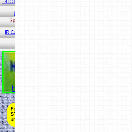
DCC LED Decoder ESP32
ESP32 Tabelle
Spur N Signale
IR Car DCC-Handsender
Hobbyprog Start
Fenstergröße ändern
Tasten
STRG
halten
und
-
oder
+
drücken