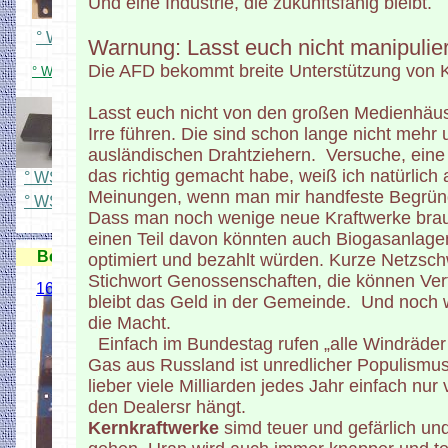
Und eine Industrie, die zukunftsfähig bleibt.
° WS Adapterplatine löten
Warnung: Lasst euch nicht manipulie
Die AFD bekommt breite Unterstützung von K
° WS2811 24X Adapterplatine Bestückt
Label3160
Lasst euch nicht von den großen Medienhäuser
Irre führen. Die sind schon lange nicht mehr
ausländischen Drahtziehern. Versuche, eine
das richtig gemacht habe, weiß ich natürlich
° WS Platinenübersicht
Meinungen, wenn man mir handfeste Begründ
° WS Platinenübersicht Anleitung
Dass man noch wenige neue Kraftwerke braucht,
einen Teil davon könnten auch Biogasanlage
Besetztmelder/ Rückmelder
optimiert und bezahlt würden. Kurze Netzs
Stichwort Genossenschaften, die können Ve
16 fach Kontaktgleis Melder
bleibt das Geld in der Gemeinde. Und noch
die Macht.
Einfach im Bundestag rufen „alle Windräder
Gas aus Russland ist unredlicher Populism
lieber viele Milliarden jedes Jahr einfach nu
den Dealersr hängt.
Ideal für
Kernkraftwerke
simd teuer und gefärlich un
Märklingleis