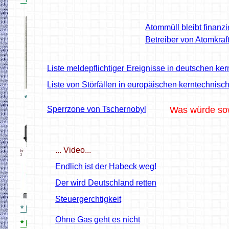
° 8.fach Stromfühler
' Lichtschranke
Atommüll bleibt finanzi
Betreiber von Atomkraft
Liste meldepflichtiger Ereignisse in deutschen k
Liste von Störfällen in europäischen kerntechnis
* C Gleis IR Reflexmelder
Sperrzone von Tschernobyl
Was würde sow
... Video...
Endlich ist der Habeck weg!
Der wird Deutschland retten
Steuergerchtigkeit
* HO Signale 3D Druck
Ohne Gas geht es nicht
* HO Ampeln 3D Druck