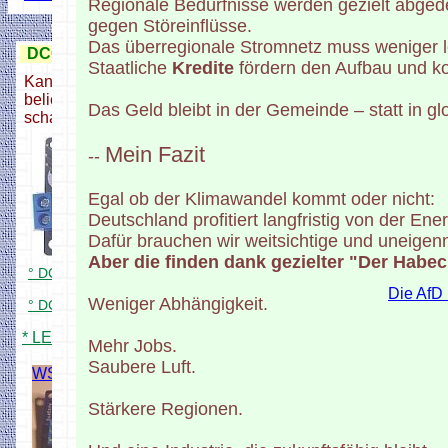
Regionale Bedürfnisse werden gezielt abgede
gegen Störeinflüsse.
Das überregionale Stromnetz muss weniger l
DCC LED-Pixel Decodersystem
Staatliche
Kredite
fördern den Aufbau und ko
Kann 127 LEDs, jeweils mit
beliebigen DCC Adresse
Das Geld bleibt in der Gemeinde – statt in g
schalten
Mein Fazit
--
Egal ob der Klimawandel kommt oder nicht:
Deutschland profitiert langfristig von der En
Dafür brauchen wir weitsichtige und uneigennü
Aber die finden dank gezielter "Der Habe
° DCC Signaldecoder für 84 LEDs
Die AfD 
Weniger Abhängigkeit.
° DCC Sig. Decoder für 504 LEDs
* LED Signale Anschlussbeispiele
Mehr Jobs.
Saubere Luft.
WS2811 30LEDs
Stärkere Regionen.
Restbestand
selber löten