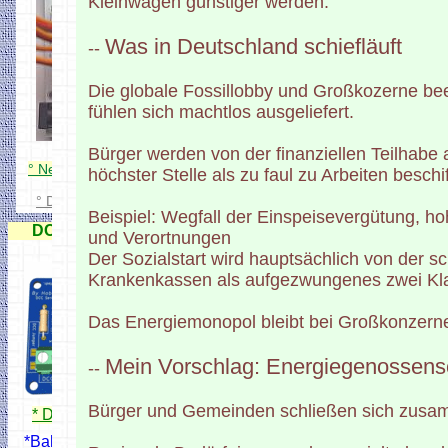
Kleinwagen günstiger werden.
Was in Deutschland schiefläuft
--
Die globale Fossillobby und Großkozerne bee
fühlen sich machtlos ausgeliefert.
Bürger werden von der finanziellen Teilhab
° Neuer DCC Servo Schaltdecoder
höchster Stelle als zu faul zu Arbeiten beschif
° DCC Servo + Schaltdecoder
Beispiel: Wegfall der Einspeisevergütung, ho
DCC 8 fach Servo-Decoder
und Verortnungen
Der Sozialstart wird hauptsächlich von der s
Krankenkassen als aufgezwungenes zwei Klas
Das Energiemonopol bleibt bei Großkonzerne
Mein Vorschlag: Energiegenossens
--
Bürger und Gemeinden schließen sich zusa
* DCC Servodecoder
*Bahnschrankendecoder