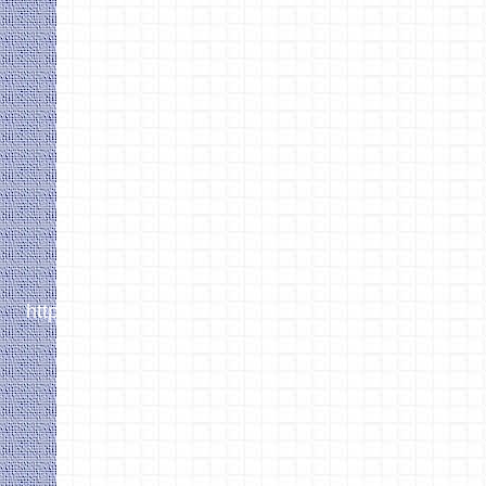
https://bluethners.de/DCCProjekt/