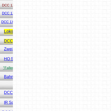
DCC 1X Servodecoder Attiny85
DCC 1X Servodecoder NANO
DCC 1X Servodecoder Pro Mini
Lokscanner
DCC 8 Fach Schaltdecoder
Zwei zu eins DCC Filter
HO Signal
°Faller Digitaler - Torantrieb
Bahnschrankendecoder
DCC Sensor Problem
IR Schranke