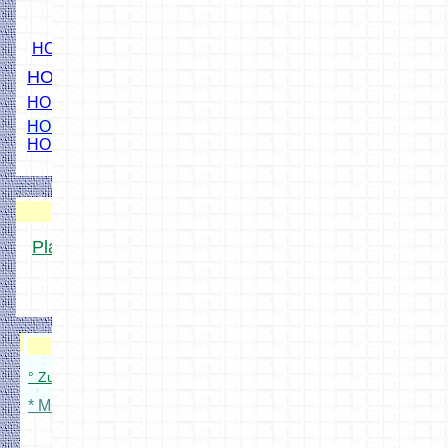
HO Ampel
HO Bü1 Signal
HO Andreaskreuz
HO Signale mit WS2811
HO Bahnschranke
DCC Projekt-Platinen
Platinen für MOBA-Freunde
° Platinen Übersicht
Anleitungen
Modellbahnverwaltung
° Zum Modellbahnverwaltung Setup
* MOBA Zubehör Konfig