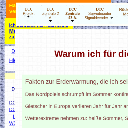
Hallo Modellbahnfreunde, ich bin für
DCC
DCC
DCC
DCC
Rück
Verbesserungsvorschläge dankbar.
Projekt
Zentrale 2
Zentrale
Servodecoder
Mo
A.
43 A.
Signaldecoder
Ich schreibe hier mal meine
Meinung
zu der Energiewende!
DCC Projekt Übersicht
Warum ich für d
Hier wird ihnen geholfen
Hobbyprog Forum
Neuigkeiten
Fakten zur Erderwärmung, die ich se
DCC Drehscheibensteper
Das Nordpoleis schrumpft im Sommer kontinu
DCC 4 fach Stepper-Decoder
Gletscher in Europa verlieren Jahr für Jahr 
DCC LED Decoder ESP32
HO Lichtsignale 3D Druck
Wetterextreme nehmen zu: heiße Sommer, St
WS2811 X3 Addapter