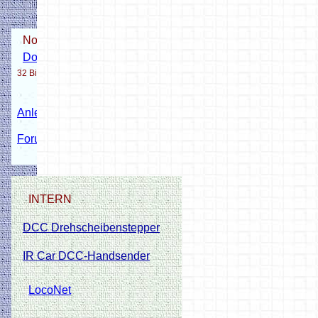
Notlösung!
Download Blinken 32 Bit
32 Bit Version ist nicht immer aktuell!
Anleitung Decoder Flashen
Forum Thema NANO flashen.
INTERN
DCC Drehscheibenstepper
IR Car DCC-Handsender
LocoNet