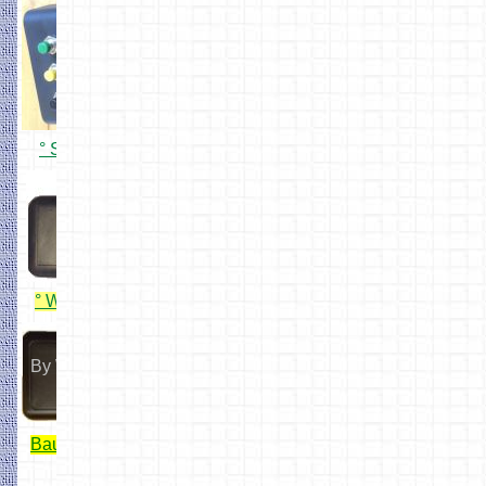
by z_anlage
° Simpel USB Handregler
Hobbyprog
° WiFi ESP32 Lok Fahrregler
By Wiltfried
Bauanleitung von Wiltfried