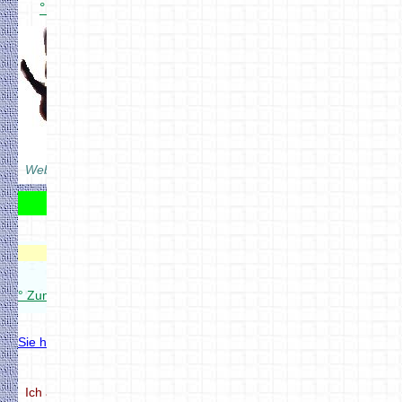
° Übersicht auf YouTube.de
YouTube
Mein Berater
Herr Schneckerich
Webseiten mit
DFM2HTML
erstellt
Zum Gästebuch
Modellbahnverwaltung
° Zum Modellbahnverwaltung Setup
Sie haben Fragen zum DCC Projekt
Modellbahnverwaltung
° Zum Modellbahnverwaltung Setup
Ich antworte meistens in weniger als