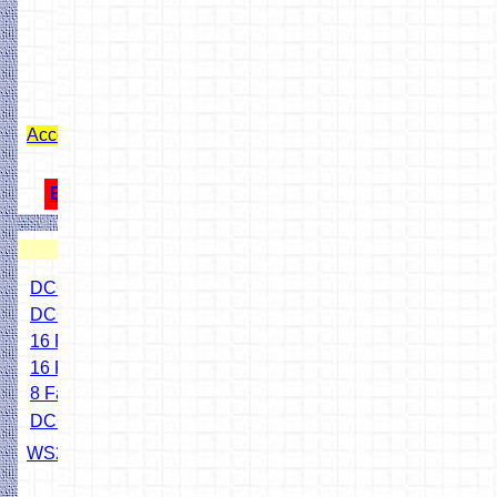
Access Point Z21 App mit Rocrail
ESP32 USB Schutzdiode
3D Drucken
DCC Mini-Zentrale
DCC Simpel-Zentrale
16 Fach Stronfühler
16 Fach Kontaktgleis
8 Fach Servodecoder
DCC Servo-Schaltdecoder
WS2811 X3 Addapter