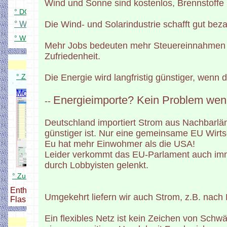
Wind und Sonne sind kostenlos, Brennstoffe 
° DCC Signaldecoder für 84 LEDs
Die Wind- und Solarindustrie schafft gut beza
° WS Platinenübersicht
° WS2812 Dimmer für Windows
Mehr Jobs bedeuten mehr Steuereinnahmen u
Zufriedenheit.
Modellbahnverwaltung
Modellbahnverwaltung
° Zum Modellbahnverwaltung Setup
Die Energie wird langfristig günstiger, wenn
Modellbahnverwaltung
Energieimporte? Kein Problem wen
--
Deutschland importiert Strom aus Nachbarländ
günstiger ist. Nur eine gemeinsame EU Wirts
Eu hat mehr Einwohmer als die USA!
Leider verkommt das EU-Parlament auch imm
durch Lobbyisten gelenkt.
° Zum Modellbahnverwaltung Setup
Enthält alle nötigen Dateien zum
Umgekehrt liefern wir auch Strom, z.B. nach
Flashen und Konfigurieren,
Ein flexibles Netz ist kein Zeichen von Sch
DCC Zentrale + Booster