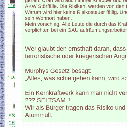
gehen. Uran wird auch immer knapper und teu
° 16 fach R Melder für Kontaktgleis
AKW Störfälle. Die Risiken. werden von den 
Warum wird hier keine Risikosteuer fällig. 
16 fach Stromsensor
sein Wohnort haben.
Mein vorschlag, Alle Leute die durch das Kraf
3Ampere
verplichten bei ein GAU aufräumungsarbeite
Stromsensor je
Meldegleis
Auch für 3 Leiter
Wer glaubt den ernsthaft daran, dass
geeignet.
terroristische oder kriegerischen Angrif
Murphys Gesetz besagt:
„Alles, was schiefgehen kann, wird s
° 16 fach R Melder als Stromfühler
16 fach
R.Melder
Ein Kernkraftwerk kann man nicht ver
Interface für
??? SELTSAM !!
Rocrail
Wir als Bürger tragen das Risiko und 
Atommüll.
* Simpel 16 X Rückmelder
° R Melder Interface für Rocrail