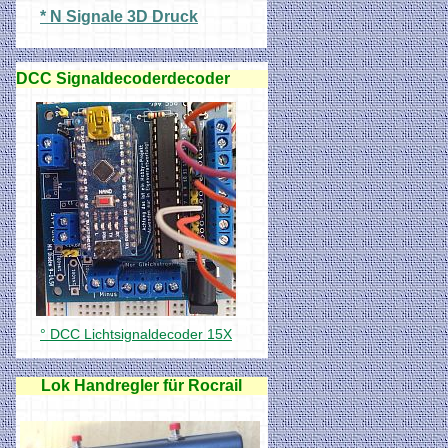
* N Signale 3D Druck
DCC Signaldecoderdecoder
° DCC Lichtsignaldecoder 15X
Lok Handregler für Rocrail