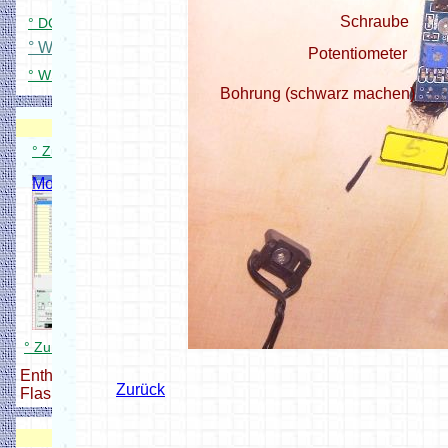
Schraube
° DCC Signaldecoder für 84 LEDs
° WS Platinenübersicht
Potentiometer
° WS2812 Dimmer für Windows
Bohrung (schwarz machen)
Modellbahnverwaltung
Modellbahnverwaltung
° Zum Modellbahnverwaltung Setup
Modellbahnverwaltung
° Zum Modellbahnverwaltung Setup
Enthält alle nötigen Dateien zum
Zurück
Flashen und Konfigurieren,
DCC Zentrale + Booster