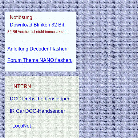
Notlösung!
Download Blinken 32 Bit
32 Bit Version ist nicht immer aktuell!
Anleitung Decoder Flashen
Forum Thema NANO flashen.
INTERN
DCC Drehscheibenstepper
IR Car DCC-Handsender
LocoNet