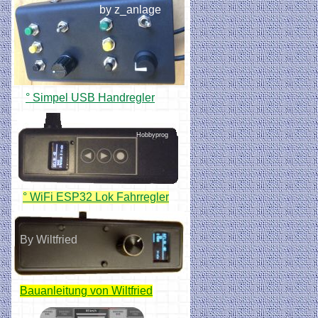
by z_anlage
° Simpel USB Handregler
Hobbyprog
° WiFi ESP32 Lok Fahrregler
By Wiltfried
Bauanleitung von Wiltfried