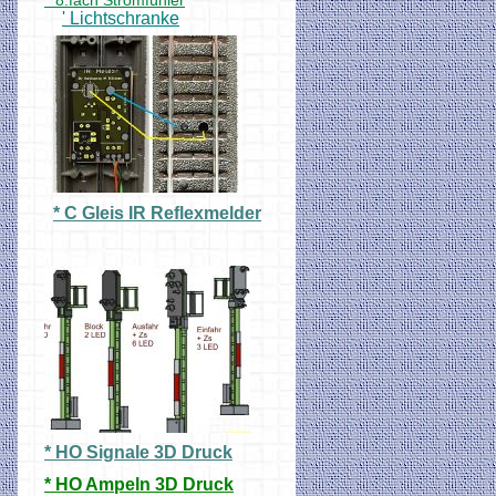
° 8.fach Stromfühler
' Lichtschranke
* C Gleis IR Reflexmelder
* HO Signale 3D Druck
* HO Ampeln 3D Druck