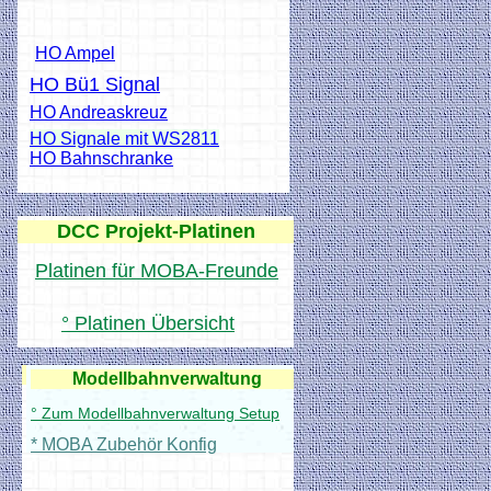
HO Ampel
HO Bü1 Signal
HO Andreaskreuz
HO Signale mit WS2811
HO Bahnschranke
DCC Projekt-Platinen
Platinen für MOBA-Freunde
° Platinen Übersicht
Anleitungen
Modellbahnverwaltung
° Zum Modellbahnverwaltung Setup
* MOBA Zubehör Konfig