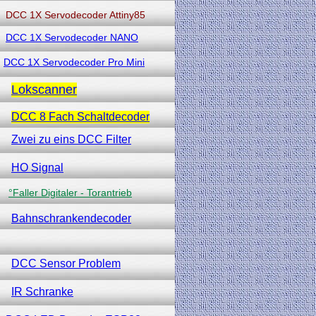
DCC 1X Servodecoder Attiny85
DCC 1X Servodecoder NANO
DCC 1X Servodecoder Pro Mini
Lokscanner
DCC 8 Fach Schaltdecoder
Zwei zu eins DCC Filter
HO Signal
°Faller Digitaler - Torantrieb
Bahnschrankendecoder
DCC Sensor Problem
IR Schranke