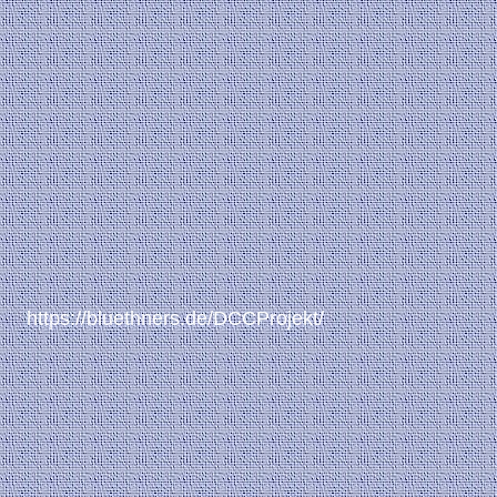
https://bluethners.de/DCCProjekt/