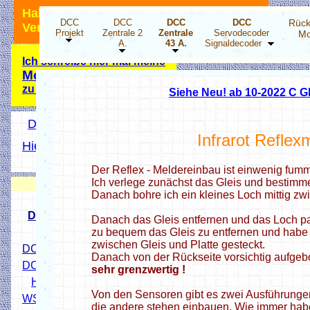
Hallo Modellbahnfreunde, ich bin für
DCC
DCC
DCC
DCC
Rück
Verbesserungsvorschläge dankbar.
Projekt
Zentrale 2
Zentrale
Servodecoder
Mo
A.
43 A.
Signaldecoder
Ich schreibe hier mal meine
Meinung
zu der Energiewende!
Siehe Neu! ab 10-2022 C G
DCC Projekt Übersicht
Infrarot Reflex
Hier wird ihnen geholfen
Hobbyprog Forum
Der Reflex - Meldereinbau ist einwenig fumm
Neuigkeiten
Ich verlege zunächst das Gleis und bestimm
Danach bohre ich ein kleines Loch mittig z
DCC Drehscheibensteper
Danach das Gleis entfernen und das Loch p
zu bequem das Gleis zu entfernen und habe 
zwischen Gleis und Platte gesteckt.
DCC 4 fach Stepper-Decoder
Danach von der Rückseite vorsichtig aufgebo
DCC LED Decoder ESP32
sehr grenzwertig !
HO Lichtsignale 3D Druck
Von den Sensoren gibt es zwei Ausführunge
WS2811 X3 Addapter
die andere stehen einbauen. Wie immer ha