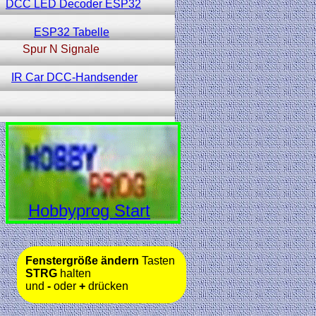
DCC LED Decoder ESP32
ESP32 Tabelle
Spur N Signale
IR Car DCC-Handsender
Hobbyprog Start
Fenstergröße ändern
Tasten
STRG
halten
und
-
oder
+
drücken