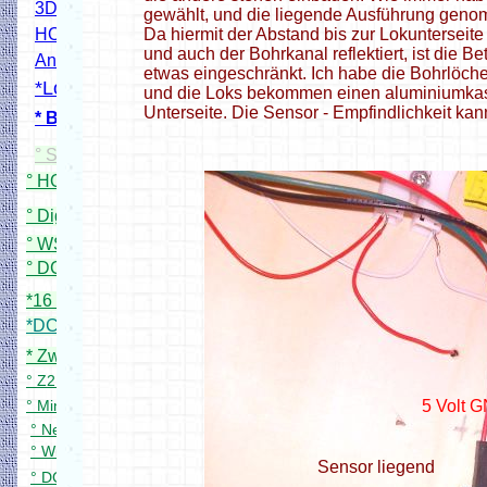
3D Modelle Drucken
gewählt, und die liegende Ausführung gen
HO Bahnübergang Projekt
Da hiermit der Abstand bis zur Lokunterseite
und auch der Bohrkanal reflektiert, ist die Be
Andreaskreuz Blinkmodul
etwas eingeschränkt. Ich habe die Bohrlöche
*Lokscanner
und die Loks bekommen einen aluminiumkasc
Unterseite. Die Sensor - Empfindlichkeit ka
* Bahnschrankendecoder
° Simpel DCC Booster
° HO Signale mit WS2811
° Digital PWM Trafo (Rocrail)
° WS2811 24X Adapterplatine
° DCC 8 fach Servodecoder
*16 fach Kontaktgleismelder
*DCC 8 fach Schaltdecoder
* Zwei zu eins DCC Filter
° Z21 App für meine Zentrale
° Mini DCC Zentrale
5 Volt 
° Neuer DCC Servo Schaltdecoder
° WiFi Handregler bitte Testen
Sensor liegend
° DCC Bremsgenerator in Arbeit