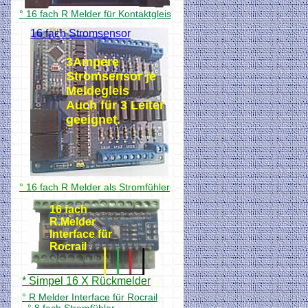
° 16 fach R Melder für Kontaktgleis
16 fach Stromsensor
3Ampere
Stromsensor je
Meldegleis
Auch für 3 Leiter
geeignet.
° 16 fach R Melder als Stromfühler
16 fach
R.Melder
Interface für
Rocrail
* Simpel 16 X Rückmelder
° R Melder Interface für Rocrail