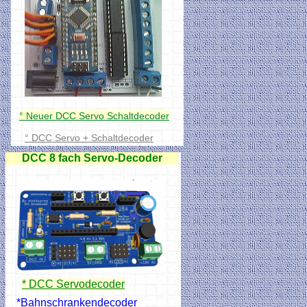
° Neuer DCC Servo Schaltdecoder
° DCC Servo + Schaltdecoder
DCC 8 fach Servo-Decoder
* DCC Servodecoder
*Bahnschrankendecoder