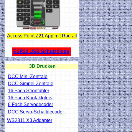
Access Point Z21 App mit Rocrail
ESP32 USB Schutzdiode
3D Drucken
DCC Mini-Zentrale
DCC Simpel-Zentrale
16 Fach Stronfühler
16 Fach Kontaktgleis
8 Fach Servodecoder
DCC Servo-Schaltdecoder
WS2811 X3 Addapter