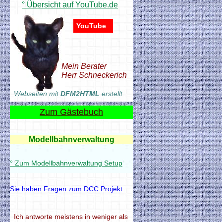
° Übersicht auf YouTube.de
YouTube
Mein Berater
Herr Schneckerich
Webseiten mit
DFM2HTML
erstellt
Zum Gästebuch
Modellbahnverwaltung
° Zum Modellbahnverwaltung Setup
Sie haben Fragen zum DCC Projekt
Modellbahnverwaltung
° Zum Modellbahnverwaltung Setup
Ich antworte meistens in weniger als