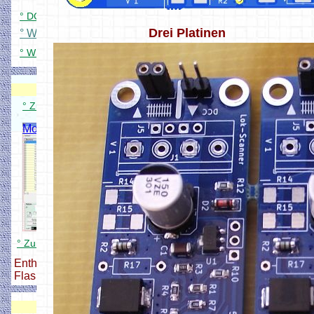
° DCC Signaldecoder für 84 LEDs
Drei Platinen
° WS Platinenübersicht
° WS2812 Dimmer für Windows
Modellbahnverwaltung
Modellbahnverwaltung
° Zum Modellbahnverwaltung Setup
Modellbahnverwaltung
° Zum Modellbahnverwaltung Setup
Enthält alle nötigen Dateien zum
Flashen und Konfigurieren,
DCC Zentrale + Booster