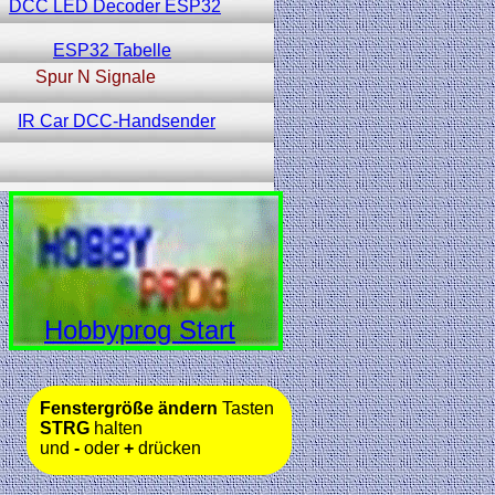
DCC LED Decoder ESP32
ESP32 Tabelle
Spur N Signale
IR Car DCC-Handsender
Hobbyprog Start
Fenstergröße ändern
Tasten
STRG
halten
und
-
oder
+
drücken