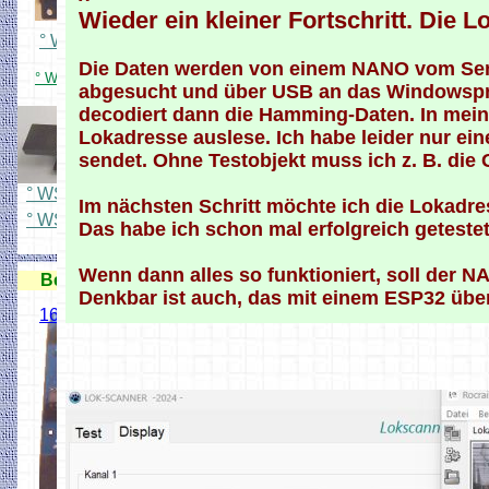
Wieder ein kleiner Fortschritt. Die
° WS Adapterplatine löten
Die Daten werden von einem NANO vom Sen
° WS2811 24X Adapterplatine Bestückt
abgesucht und über USB an das Windows
decodiert dann die Hamming-Daten. In mein
Lokadresse auslese. Ich habe leider nur ei
sendet. Ohne Testobjekt muss ich z. B. die
° WS Platinenübersicht
Im nächsten Schritt möchte ich die Lokadre
° WS Platinenübersicht Anleitung
Das habe ich schon mal erfolgreich getestet
Wenn dann alles so funktioniert, soll der N
Besetztmelder/ Rückmelder
Denkbar ist auch, das mit einem ESP32 übe
16 fach Kontaktgleis Melder
Ideal für
Märklingleis