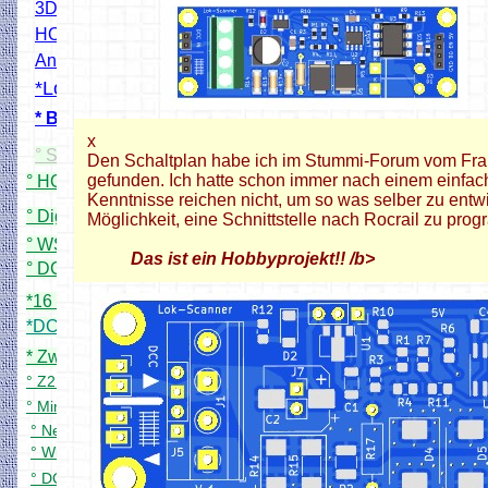
3D Modelle Drucken
HO Bahnübergang Projekt
Andreaskreuz Blinkmodul
*Lokscanner
* Bahnschrankendecoder
x
° Simpel DCC Booster
Den Schaltplan habe ich im Stummi-Forum vom Fra
gefunden. Ich hatte schon immer nach einem einfac
° HO Signale mit WS2811
Kenntnisse reichen nicht, um so was selber zu entwick
° Digital PWM Trafo (Rocrail)
Möglichkeit, eine Schnittstelle nach Rocrail zu pro
° WS2811 24X Adapterplatine
Das ist ein Hobbyprojekt!! /b>
° DCC 8 fach Servodecoder
*16 fach Kontaktgleismelder
*DCC 8 fach Schaltdecoder
* Zwei zu eins DCC Filter
° Z21 App für meine Zentrale
° Mini DCC Zentrale
° Neuer DCC Servo Schaltdecoder
° WiFi Handregler bitte Testen
° DCC Bremsgenerator in Arbeit