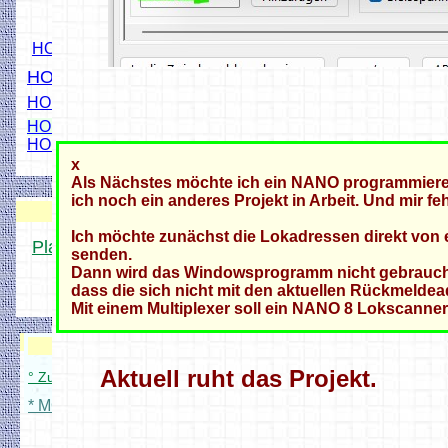
HO Ampel
HO Bü1 Signal
HO Andreaskreuz
HO Signale mit WS2811
HO Bahnschranke
x
Als Nächstes möchte ich ein NANO programmieren,
ich noch ein anderes Projekt in Arbeit. Und mir fe
DCC Projekt-Platinen
Ich möchte zunächst die Lokadressen direkt von 
Platinen für MOBA-Freunde
senden.
Dann wird das Windowsprogramm nicht gebraucht
dass die sich nicht mit den aktuellen Rückmeld
° Platinen Übersicht
Mit einem Multiplexer soll ein NANO 8 Lokscanner
Anleitungen
Modellbahnverwaltung
Aktuell ruht das Projekt.
° Zum Modellbahnverwaltung Setup
* MOBA Zubehör Konfig