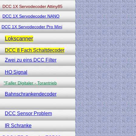
DCC 1X Servodecoder Attiny85
DCC 1X Servodecoder NANO
DCC 1X Servodecoder Pro Mini
Lokscanner
DCC 8 Fach Schaltdecoder
Zwei zu eins DCC Filter
HO Signal
°Faller Digitaler - Torantrieb
Bahnschrankendecoder
DCC Sensor Problem
IR Schranke