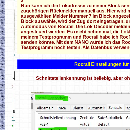
° 8.fach Stromfühler
x
' Lichtschranke
Nun kann ich die Lokadresse zu einem Block sen
zugehörigen Rückmelder manuell aus. Hier wird 
ausgewählten Melder Nummer 7 im Block angeze
Block auswähle, wird der Zug dort eingetragen. u
Automodus von Rocrail. Die Lok-Decoder melden 
angesteuert werden. Es reicht schon mal, die Lo
meinem Testprogramm und Rocrail habe ich RocN
senden könnte. Mit dem NANO würde ich das Rocr
Testprogramm noch testen. Als Datenbus verwen
* C Gleis IR Reflexmelder
Rocrail Einstellungen für
Schnittstellenkennung ist beliebig, aber o
* HO Signale 3D Druck
* HO Ampeln 3D Druck