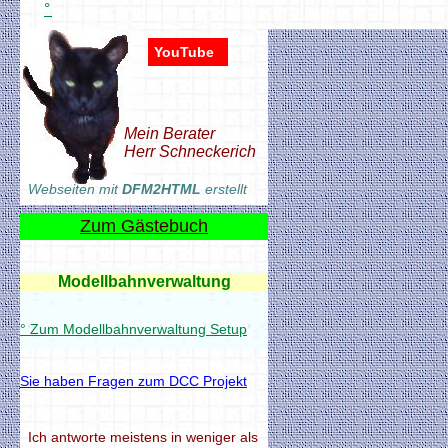
° Übersicht auf YouTube.de
YouTube
Mein Berater
Herr Schneckerich
Webseiten mit
DFM2HTML
erstellt
Zum Gästebuch
Modellbahnverwaltung
° Zum Modellbahnverwaltung Setup
Sie haben Fragen zum DCC Projekt
Modellbahnverwaltung
° Zum Modellbahnverwaltung Setup
Ich antworte meistens in weniger als