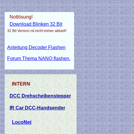
Notlösung!
Download Blinken 32 Bit
32 Bit Version ist nicht immer aktuell!
Anleitung Decoder Flashen
Forum Thema NANO flashen.
INTERN
DCC Drehscheibenstepper
IR Car DCC-Handsender
LocoNet