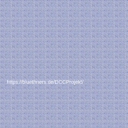
https://bluethners.de/DCCProjekt/