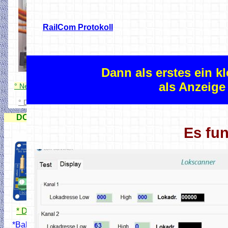
RailCom Protokoll
Dann als erstes ein
als Anzeig
° Neuer DCC Servo Schaltdecoder
° DCC Servo + Schaltdecoder
DCC 8 fach Servo-Decoder
Es fun
* DCC Servodecoder
*Bahnschrankendecoder