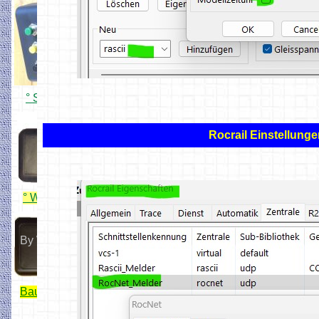
by z_anlage
° Simpel USB Handregler
Rocrail Einstellunge
Hobbyprog
° WiFi ESP32 Lok Fahrregler
By Wiltfried
Bauanleitung von Wiltfried