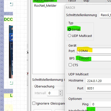
* N Signale 3D Druck
DCC Signaldecoderdecoder
° DCC Lichtsignaldecoder 15X
Lok Handregler für Rocrail