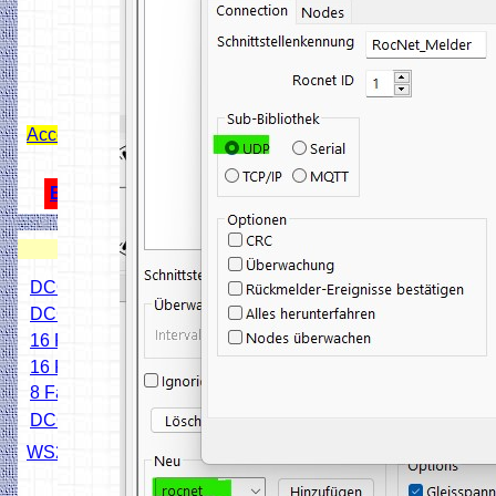
Access Point Z21 App mit Rocrail
ESP32 USB Schutzdiode
3D Drucken
DCC Mini-Zentrale
DCC Simpel-Zentrale
16 Fach Stronfühler
16 Fach Kontaktgleis
8 Fach Servodecoder
DCC Servo-Schaltdecoder
WS2811 X3 Addapter