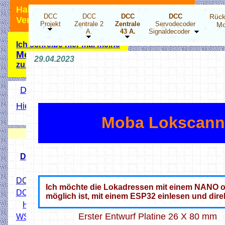
Hallo Modellbahnfreunde, ich bin für
DCC
DCC
DCC
DCC
Rück
Verbesserungsvorschläge dankbar.
Projekt
Zentrale 2
Zentrale
Servodecoder
Mo
A.
43 A.
Signaldecoder
Ich schreibe hier mal meine
Meinung
29.04.2023
zu der Energiewende!
DCC Projekt Übersicht
Hier wird ihnen geholfen
Hobbyprog Forum
Moba Lokscann
Neuigkeiten
DCC Drehscheibensteper
DCC 4 fach Stepper-Decoder
Ich möchte die Lokadressen mit einem NANO od
DCC LED Decoder ESP32
möglich ist, mit einem ESP32 einlesen und dire
HO Lichtsignale 3D Druck
Erster Entwurf Platine 26 X 80 mm
WS2811 X3 Addapter