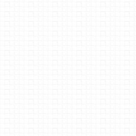
° 8.fach Stromfühler
' Lichtschranke
* C Gleis IR Reflexmelder
* HO Signale 3D Druck
* HO Ampeln 3D Druck