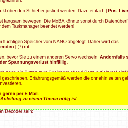
angefahren.
irekt über den Schieber justiert werden. Dazu einfach |
Pos. Liv
DCC LED-Pixel Decodersystem
hst langsam bewegen. Die MoBA könnte sonst durch Datenüberf
Kann 127 LEDs, jeweils mit
ber dem Taskmanager beendet werden!
beliebigen DCC Adresse
schalten
m flüchtigen Speicher vom NANO abgelegt. Daher wird das
senden
| (7) rot.
ken, bevor Sie zu einem anderen Servo wechseln.
Andernfalls s
der Spannungsverlust hinfällig.
ich noch ein Button zum Speichern aller 4 Ports auf einmal einf
 schon!
al geschrieben. Erfahrungsgemäß werden die ohnehin selten ge
° DCC Signaldecoder für 84 LEDs
investieren.
° DCC Sig. Decoder für 504 LEDs
önnen auch mit jeder anderen DCC Zentrale über die CV Adr
 gerne per E Mail.
* LED Signale Anschlussbeispiele
den umfangreichen Konfigurationsmöglichkeiten, starten Sie d
Anleitung zu einem Thema nötig ist..
WS2811 30LEDs
en Decoder sein:
Restbestand
selber löten