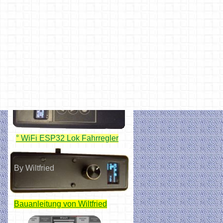
by z_anlage
° Simpel USB Handregler
Hobbyprog
° WiFi ESP32 Lok Fahrregler
By Wiltfried
Bauanleitung von Wiltfried