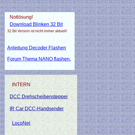
Notlösung!
Download Blinken 32 Bit
32 Bit Version ist nicht immer aktuell!
Anleitung Decoder Flashen
Forum Thema NANO flashen.
INTERN
DCC Drehscheibenstepper
IR Car DCC-Handsender
LocoNet