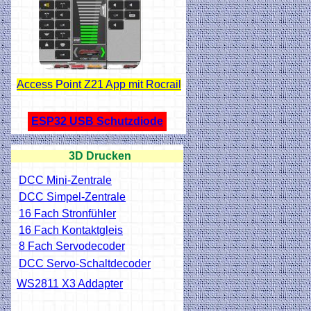
Access Point Z21 App mit Rocrail
ESP32 USB Schutzdiode
3D Drucken
DCC Mini-Zentrale
DCC Simpel-Zentrale
16 Fach Stronfühler
16 Fach Kontaktgleis
8 Fach Servodecoder
DCC Servo-Schaltdecoder
WS2811 X3 Addapter