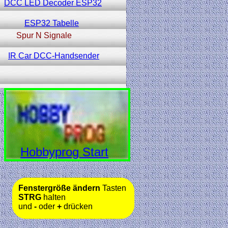
DCC LED Decoder ESP32
ESP32 Tabelle
Spur N Signale
IR Car DCC-Handsender
Hobbyprog Start
Fenstergröße ändern
Tasten
STRG
halten
und
-
oder
+
drücken