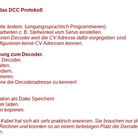
3D Modelle Drucken
HO Bahnübergang Projekt
 das DCC Protokoll
:
Andreaskreuz Blinkmodul
*Lokscanner
erte ändern. (umgangssprachlich Programmieren)
rbeiten z. B. Stellwinkel vom Servo einstellen.
* Bahnschrankendecoder
einen Decoder weil die CV Adresse dafür vorgegeben sind.
gurieren keine CV Adressen kennen.
° Simpel DCC Booster
° HO Signale mit WS2811
ndung zum Decoder.
 Decoder.
° Digital PWM Trafo (Rocrail)
lten.
° WS2811 24X Adapterplatine
ndern.
° DCC 8 fach Servodecoder
rieren.
ne die Decoderadresse zu kennen!
*16 fach Kontaktgleismelder
*DCC 8 fach Schaltdecoder
tion als Datei Speichern
* Zwei zu eins DCC Filter
ei laden
° Z21 App für meine Zentrale
er kopieren.
° Mini DCC Zentrale
Kabel hat sich als sehr praktisch erwiesen. Sie brauchen nur 
° Neuer DCC Servo Schaltdecoder
echner und konnten so an einem beliebigen Platz die Decode
° WiFi Handregler bitte Testen
n
.
° DCC Bremsgenerator in Arbeit