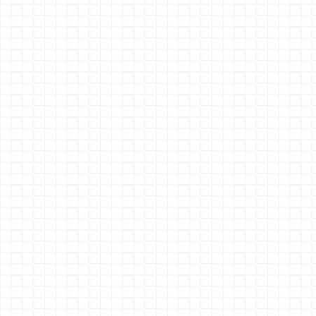
° 16 fach R Melder für Kontaktgleis
16 fach Stromsensor
3Ampere
Stromsensor je
Meldegleis
Auch für 3 Leiter
geeignet.
° 16 fach R Melder als Stromfühler
16 fach
R.Melder
Interface für
Rocrail
* Simpel 16 X Rückmelder
° R Melder Interface für Rocrail