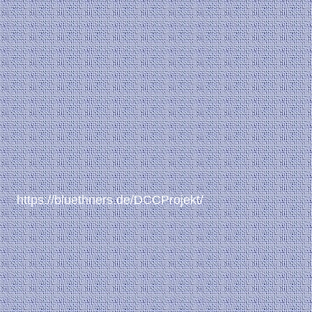
https://bluethners.de/DCCProjekt/