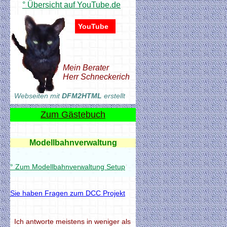
° Übersicht auf YouTube.de
YouTube
Mein Berater
Herr Schneckerich
Webseiten mit
DFM2HTML
erstellt
Zum Gästebuch
Modellbahnverwaltung
° Zum Modellbahnverwaltung Setup
Sie haben Fragen zum DCC Projekt
Modellbahnverwaltung
° Zum Modellbahnverwaltung Setup
Ich antworte meistens in weniger als