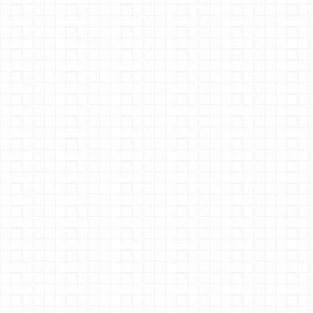
* N Signale 3D Druck
DCC Signaldecoderdecoder
° DCC Lichtsignaldecoder 15X
Lok Handregler für Rocrail