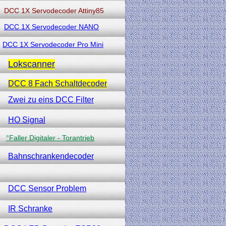
DCC 1X Servodecoder Attiny85
DCC 1X Servodecoder NANO
DCC 1X Servodecoder Pro Mini
Lokscanner
DCC 8 Fach Schaltdecoder
Zwei zu eins DCC Filter
HO Signal
°Faller Digitaler - Torantrieb
Bahnschrankendecoder
DCC Sensor Problem
IR Schranke