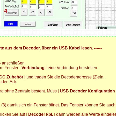
rte aus dem Decoder, über ein USB Kabel lesen. ------
° Simpel DCC Zentrale
* Platine und Bestückung
 anschließen.
* Mini Zentrale 1Ampere
im Fenster |
Verbindung
| eine Verbindung herstellen.
* Schnell mal testen
CC Zubehör
| und tragen Sie die Decoderadresse (2)ein.
° Simpel DCC Booster
er- Adr.
° Simpel DCC Bremsgenerator
° Simpel DCC Zentrale
Gehäuse
ng ohne Zentrale besteht. Muss |
USB Decoder Konfiguration
DCC Decoder
| (3) damit sich ein Fenster öffnet. Das Fenster können Sie auc
DCC Servo Schaltdecoder
licken Sie auf |
Decoder kpl.
| dann werden alle Werte eingele