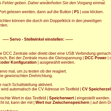
s Fehler geben. Daher wiederholen Sie den Vorgang einmal.
Port gelesen werden, dann auf die Button |
P1
| usw klicken.
chten können die durch ein Doppelklick in den jeweiligen
rden.
----- Servo - Stellwinkel einstellen: ------
° Neuer DCC Servo Schaltdecoder
° DCC Servo + Schaltdecoder
ie DCC Zentrale oder direkt über eine USB Verbindung gemach
DCC 8 fach Servo-Decoder
tisch. Bei der Zentrale muss die Gleisspannung |
DCC Power
| 
oder Konfiguration
| ausgewählt werden.
vo mal, um zu testen ob der reagiert.
die gewünschten Drehrichtung.
 nach Schaltstellung aktiviert.
, wird automatisch die CV Adresse im Textfeld |
CV Speicherzel
chte Wert in das Textfeld |
Speicherwert
| eingestellt werden.
 ist, kann der mit |
Wert nur Zwischenspeichern
| auf dem 
* DCC Servodecoder
*Bahnschrankendecoder