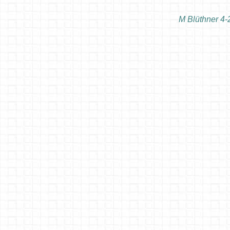
° WS Adapterplatine löten
M Blüthner 4
° WS2811 24X Adapterplatine Bestückt
° WS Platinenübersicht
° WS Platinenübersicht Anleitung
Besetztmelder/ Rückmelder
16 fach Kontaktgleis Melder
Ideal für
Märklingleis