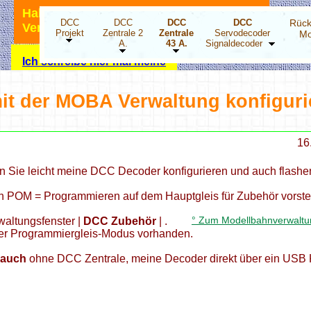
Hallo Modellbahnfreunde, ich bin für
DCC
DCC
DCC
DCC
Rück
Verbesserungsvorschläge dankbar.
Projekt
Zentrale 2
Zentrale
Servodecoder
Mo
A.
43 A.
Signaldecoder
Ich schreibe hier mal meine
Meinung
zu der Energiewende!
t der MOBA Verwaltung konfiguri
DCC Projekt Übersicht
16
Hier wird ihnen geholfen
Hobbyprog Forum
 Sie leicht meine DCC Decoder konfigurieren und auch flashe
Neuigkeiten
on POM = Programmieren auf dem Hauptgleis für Zubehör vorste
DCC Drehscheibensteper
° Zum Modellbahnverwaltu
altungsfenster |
DCC Zubehör
| .
 der Programmiergleis-Modus vorhanden.
DCC 4 fach Stepper-Decoder
auch
ohne DCC Zentrale, meine Decoder direkt über ein USB
DCC LED Decoder ESP32
HO Lichtsignale 3D Druck
WS2811 X3 Addapter