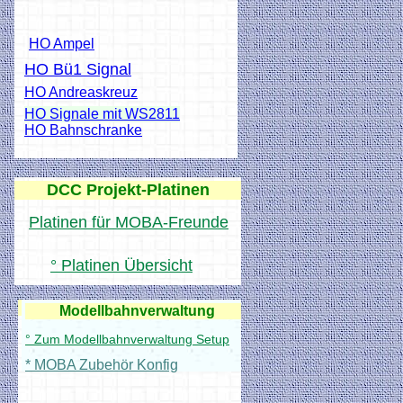
HO Ampel
HO Bü1 Signal
HO Andreaskreuz
HO Signale mit WS2811
HO Bahnschranke
DCC Projekt-Platinen
Platinen für MOBA-Freunde
° Platinen Übersicht
Anleitungen
Modellbahnverwaltung
° Zum Modellbahnverwaltung Setup
* MOBA Zubehör Konfig