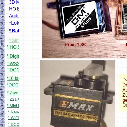
3D Modelle Drucken
HO Bahnübergang Projekt
Andreaskreuz Blinkmodul
*Lokscanner
* Bahnschrankendecoder
° Simpel DCC Booster
Preis 1,3€
° HO Signale mit WS2811
° Digital PWM Trafo (Rocrail)
° WS2811 24X Adapterplatine
° DCC 8 fach Servodecoder
*16 fach Kontaktgleismelder
D
*DCC 8 fach Schaltdecoder
De
Au
* Zwei zu eins DCC Filter
Zu
° Z21 App für meine Zentrale
ge
Da
° Mini DCC Zentrale
° Neuer DCC Servo Schaltdecoder
° WiFi Handregler bitte Testen
° DCC Bremsgenerator in Arbeit