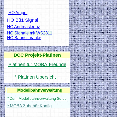
HO Ampel
HO Bü1 Signal
HO Andreaskreuz
HO Signale mit WS2811
HO Bahnschranke
DCC Projekt-Platinen
Platinen für MOBA-Freunde
° Platinen Übersicht
Anleitungen
Modellbahnverwaltung
° Zum Modellbahnverwaltung Setup
* MOBA Zubehör Konfig