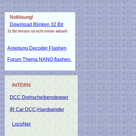
Notlösung!
Download Blinken 32 Bit
32 Bit Version ist nicht immer aktuell!
Anleitung Decoder Flashen
Forum Thema NANO flashen.
INTERN
DCC Drehscheibenstepper
IR Car DCC-Handsender
LocoNet