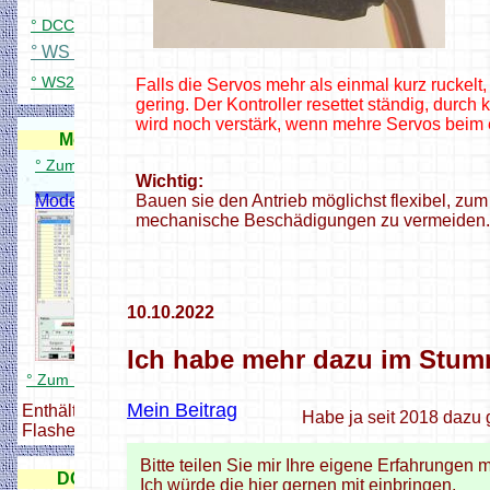
° DCC Signaldecoder für 84 LEDs
° WS Platinenübersicht
° WS2812 Dimmer für Windows
Falls die Servos mehr als einmal kurz ruckelt,
gering. Der Kontroller resettet ständig, dur
wird noch verstärk, wenn mehre Servos beim 
Modellbahnverwaltung
Modellbahnverwaltung
° Zum Modellbahnverwaltung Setup
Wichtig:
Modellbahnverwaltung
Bauen sie den Antrieb möglichst flexibel, zum
mechanische Beschädigungen zu vermeiden.
10.10.2022
Ich habe mehr dazu im Stum
° Zum Modellbahnverwaltung Setup
Mein Beitrag
Enthält alle nötigen Dateien zum
Habe ja seit 2018 dazu 
Flashen und Konfigurieren,
Bitte teilen Sie mir Ihre eigene Erfahrungen m
DCC Zentrale + Booster
Ich würde die hier gernen mit einbringen.