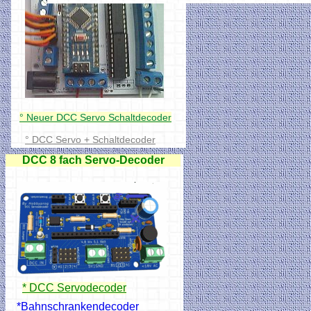
° Neuer DCC Servo Schaltdecoder
° DCC Servo + Schaltdecoder
DCC 8 fach Servo-Decoder
* DCC Servodecoder
*Bahnschrankendecoder