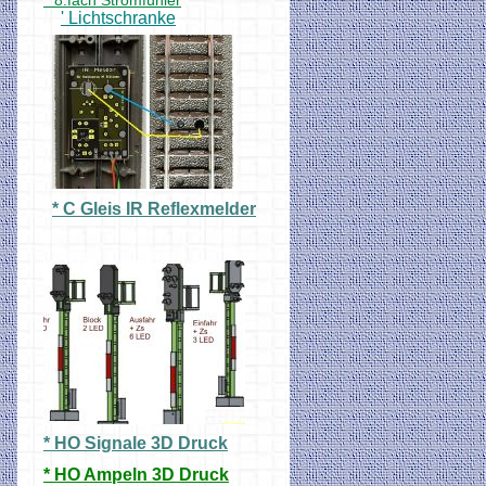
° 8.fach Stromfühler
' Lichtschranke
* C Gleis IR Reflexmelder
* HO Signale 3D Druck
* HO Ampeln 3D Druck