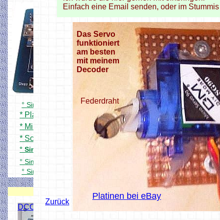
Einfach eine Email senden, oder im Stummis 
Das Servo
funktioniert
am besten
mit meinem
Decoder
Federdraht
° Simpel DCC Zentrale
* Platine und Bestückung
* Mini Zentrale 1Ampere
* Schnell mal testen
° Simpel DCC Booster
° Simpel DCC Bremsgenerator
° Simpel DCC Zentrale
Gehäuse
DCC Decoder
Platinen bei eBay
Zurück
DCC Servo Schaltdecoder