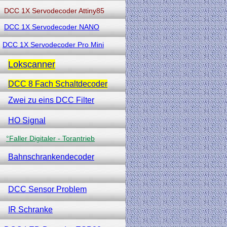
DCC 1X Servodecoder Attiny85
DCC 1X Servodecoder NANO
DCC 1X Servodecoder Pro Mini
Lokscanner
DCC 8 Fach Schaltdecoder
Zwei zu eins DCC Filter
HO Signal
°Faller Digitaler - Torantrieb
Bahnschrankendecoder
DCC Sensor Problem
IR Schranke