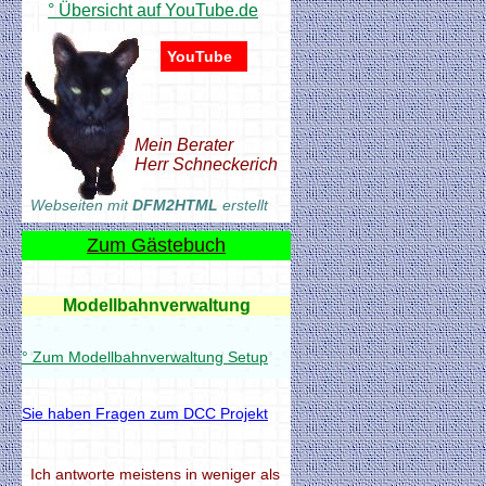
° Übersicht auf YouTube.de
YouTube
Mein Berater
Herr Schneckerich
Webseiten mit
DFM2HTML
erstellt
Zum Gästebuch
Modellbahnverwaltung
° Zum Modellbahnverwaltung Setup
Sie haben Fragen zum DCC Projekt
Modellbahnverwaltung
° Zum Modellbahnverwaltung Setup
Ich antworte meistens in weniger als