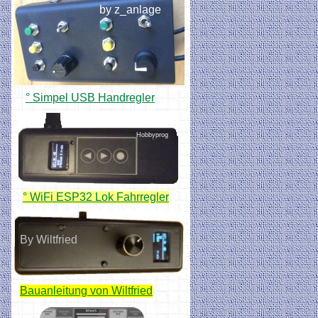
by z_anlage
° Simpel USB Handregler
Hobbyprog
° WiFi ESP32 Lok Fahrregler
By Wiltfried
Bauanleitung von Wiltfried