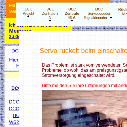
Hallo Modellbahnfreunde, ich bin für
DCC
DCC
DCC
DCC
Rück
Verbesserungsvorschläge dankbar.
Projekt
Zentrale 2
Zentrale
Servodecoder
Mo
A.
43 A.
Signaldecoder
Ich schreibe hier mal meine
Meinung
zu der Energiewende!
Servo ruckelt beim einschalt
DCC Projekt Übersicht
Hier wird ihnen geholfen
Das Problem ist stark vom verwendeten S
Hobbyprog Forum
Probleme, ob wohl das am preisgünstigsten
Neuigkeiten
Stromversorgung eingeschaltet wird.
Bitte melden Sie ihre Erfahrungen mit and
DCC Drehscheibensteper
DCC 4 fach Stepper-Decoder
DCC LED Decoder ESP32
HO Lichtsignale 3D Druck
WS2811 X3 Addapter