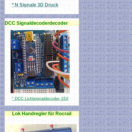
* N Signale 3D Druck
DCC Signaldecoderdecoder
° DCC Lichtsignaldecoder 15X
Lok Handregler für Rocrail