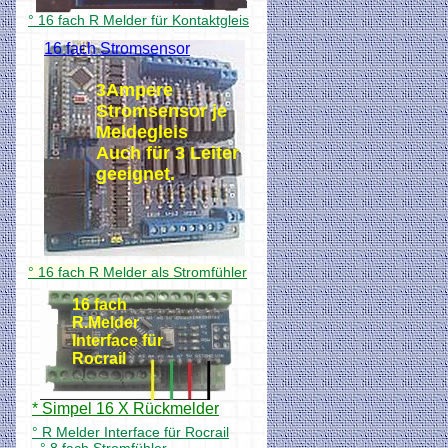
° 16 fach R Melder für Kontaktgleis
16 fach Stromsensor
3Ampere
Stromsensor je
Meldegleis
Auch für 3 Leiter
geeignet.
° 16 fach R Melder als Stromfühler
16 fach
R.Melder
Interface für
Rocrail
* Simpel 16 X Rückmelder
° R Melder Interface für Rocrail