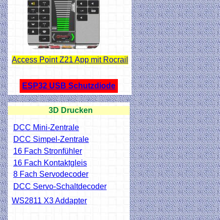
Access Point Z21 App mit Rocrail
ESP32 USB Schutzdiode
3D Drucken
DCC Mini-Zentrale
DCC Simpel-Zentrale
16 Fach Stronfühler
16 Fach Kontaktgleis
8 Fach Servodecoder
DCC Servo-Schaltdecoder
WS2811 X3 Addapter