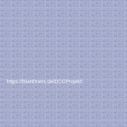
https://bluethners.de/DCCProjekt/