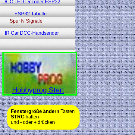
DCC LED Decoder ESP32
ESP32 Tabelle
Spur N Signale
IR Car DCC-Handsender
Hobbyprog Start
Fenstergröße ändern
Tasten
STRG
halten
und
-
oder
+
drücken