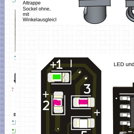
° 8.fach Stromfühler
Attrappe
' Lichtschranke
Sockel ohne,
mit
Winkelausgleich
* C Gleis IR Reflexmelder
LED und
* HO Signale 3D Druck
* HO Ampeln 3D Druck