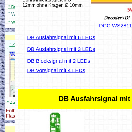
12mm ohne Kragen Ø 10mm
° DCC Signaldecoder für 84 LEDs
° WS Platinenübersicht
° WS2812 Dimmer für Windows
DCC WS2811 S
Modellbahnverwaltung
DB Ausfahrsignal mit 6 LEDs
Modellbahnverwaltung
° Zum Modellbahnverwaltung Setup
DB Ausfahrsignal mit 3 LEDs
Modellbahnverwaltung
DB Blocksignal mit 2 LEDs
DB Vorsignal mit 4 LEDs
DB Ausfahrsignal mi
° Zum Modellbahnverwaltung Setup
Enthält alle nötigen Dateien zum
Flashen und Konfigurieren,
DCC Zentrale + Booster