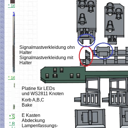
° 16 fach R Melder für Kontaktgleis
16 fach Stromsensor
3Ampere
Stromsensor je
Meldegleis
Auch für 3 Leiter
Signalmastverkleidung ohn
geeignet.
Halter
Signalmastverkleidung mit
Halter
° 16 fach R Melder als Stromfühler
16 fach
Platine für LEDs
R.Melder
und WS2811 Knoten
Interface für
Korb A,B,C
Rocrail
Bake
E Kasten
* Simpel 16 X Rückmelder
Abdeckung
° R Melder Interface für Rocrail
Lampenfassungs-