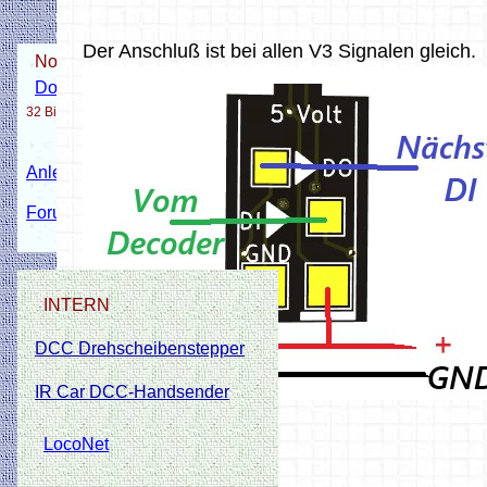
Der Anschluß ist bei allen V3 Signalen gleich.
Notlösung!
Download Blinken 32 Bit
32 Bit Version ist nicht immer aktuell!
Anleitung Decoder Flashen
Forum Thema NANO flashen.
INTERN
DCC Drehscheibenstepper
IR Car DCC-Handsender
LocoNet