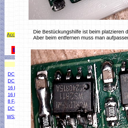
Die Bestückungshilfe ist beim platzieren d
Access Point Z21 App mit Rocrail
Aber beim entfernen muss man aufpasse
ESP32 USB Schutzdiode
3D Drucken
DCC Mini-Zentrale
DCC Simpel-Zentrale
16 Fach Stronfühler
16 Fach Kontaktgleis
8 Fach Servodecoder
DCC Servo-Schaltdecoder
WS2811 X3 Addapter