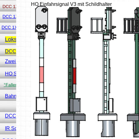
HO Einfahrsignal V3 mit Schildhalter
DCC 1X Servodecoder Attiny85
DCC 1X Servodecoder NANO
DCC 1X Servodecoder Pro Mini
Lokscanner
DCC 8 Fach Schaltdecoder
Zwei zu eins DCC Filter
HO Signal
°Faller Digitaler - Torantrieb
Bahnschrankendecoder
DCC Sensor Problem
IR Schranke