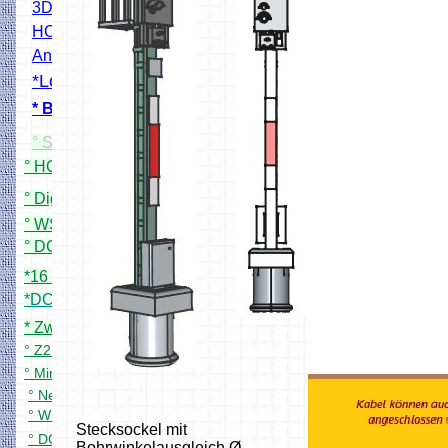
3D Modelle Drucken
HO Bahnübergang Projekt
Andreaskreuz Blinkmodul
*Lokscanner
* Bahnschrankendecoder
° Simpel DCC Booster
° HO Signale mit WS2811
° Digital PWM Trafo (Rocrail)
° WS2811 24X Adapterplatine
° DCC 8 fach Servodecoder
*16 fach Kontaktgleismelder
*DCC 8 fach Schaltdecoder
* Zwei zu eins DCC Filter
° Z21 App für meine Zentrale
° Mini DCC Zentrale
° Neuer DCC Servo Schaltdecoder
° WiFi Handregler bitte Testen
Stecksockel mit
° DCC Bremsgenerator in Arbeit
Bohrwinkelausgleich Ø