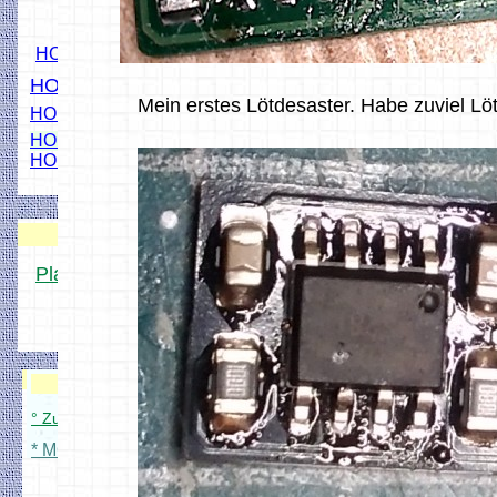
HO Ampel
HO Bü1 Signal
Mein erstes Lötdesaster. Habe zuviel Lö
HO Andreaskreuz
HO Signale mit WS2811
HO Bahnschranke
DCC Projekt-Platinen
Platinen für MOBA-Freunde
° Platinen Übersicht
Anleitungen
Modellbahnverwaltung
° Zum Modellbahnverwaltung Setup
* MOBA Zubehör Konfig