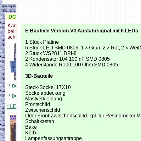
DCC LED-Pixel Decodersystem
Kann 127 LEDs, jeweils mit
E Bauteile Version V3 Ausfahrsignal mit 6 LEDs
beliebigen DCC Adresse
schalten
1 Stück Platine
6 Stück LED SMD 0806: 1 × Grün, 2 × Rot, 2 × Weiß
2 Stück WS2811 DPI-8
2 Kondensator 104 100 nF SMD 0805
4 Widerstände R100 100 Ohm SMD 0805
3D-Bauteile
° DCC Signaldecoder für 84 LEDs
Steck-Sockel 17X10
Sockelabdeckung
° DCC Sig. Decoder für 504 LEDs
Mastverkleidung
Frontschild
* LED Signale Anschlussbeispiele
Zwischenschild
Oder Front-Zwischenschlild. kpl. für Resindrucker M
WS2811 30LEDs
Schaltkasten
Bake
Restbestand
Korb
selber löten
Lampenfassungsattrappe