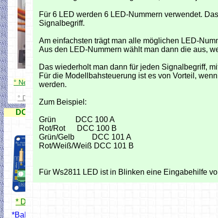
Für 6 LED werden 6 LED-Nummern verwendet. Das si
Signalbegriff.
Am einfachsten trägt man alle möglichen LED-Numme
Aus den LED-Nummern wählt man dann die aus, welc
Das wiederholt man dann für jeden Signalbegriff, 
Für die Modellbahsteuerung ist es von Vorteil, we
° Neuer DCC Servo Schaltdecoder
werden.
° DCC Servo + Schaltdecoder
Zum Beispiel:
DCC 8 fach Servo-Decoder
Grün DCC 100 A
Rot/Rot DCC 100 B
Grün/Gelb DCC 101 A
Rot/Weiß/Weiß DCC 101 B
Für Ws2811 LED ist in Blinken eine Eingabehilfe vo
* DCC Servodecoder
*Bahnschrankendecoder