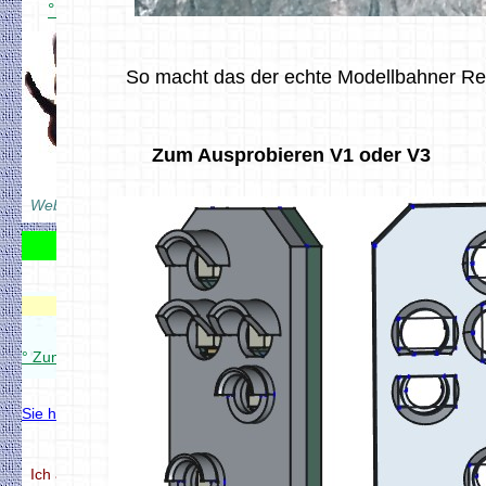
° Übersicht auf YouTube.de
YouTube
So macht das der echte Modellbahner Re
Mein Berater
Zum Ausprobieren V1 oder V3
Herr Schneckerich
Webseiten mit
DFM2HTML
erstellt
Zum Gästebuch
Modellbahnverwaltung
° Zum Modellbahnverwaltung Setup
Sie haben Fragen zum DCC Projekt
Modellbahnverwaltung
° Zum Modellbahnverwaltung Setup
Ich antworte meistens in weniger als