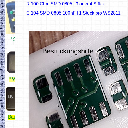
R 100 Ohm SMD 0805 | 3 oder 4 Stück
by z_anlage
C 104 SMD 0805 100nF | 1 Stück pro WS2811
° Simpel USB Handregler
Bestückungshilfe
Hobbyprog
° WiFi ESP32 Lok Fahrregler
By Wiltfried
Bauanleitung von Wiltfried