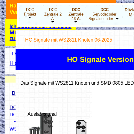
Hallo Modellbahnfreunde, ich bin für
DCC
DCC
DCC
DCC
Rück
Verbesserungsvorschläge dankbar.
Projekt
Zentrale 2
Zentrale
Servodecoder
Mo
A.
43 A.
Signaldecoder
Ich schreibe hier mal meine
Meinung
zu der Energiewende!
HO Signale mit WS2811 Knoten 06-2025
DCC Projekt Übersicht
HO Signale Versio
Hier wird ihnen geholfen
Hobbyprog Forum
Neuigkeiten
Das Signale mit WS2811 Knoten und SMD 0805 LED
DCC Drehscheibensteper
DCC 4 fach Stepper-Decoder
Ausfahrsignal
DCC LED Decoder ESP32
HO Lichtsignale 3D Druck
WS2811 X3 Addapter