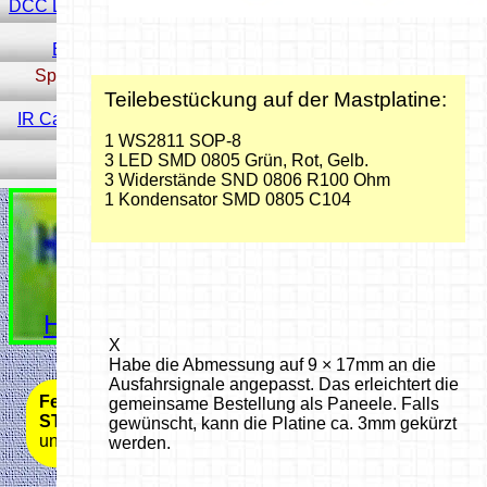
DCC LED Decoder ESP32
ESP32 Tabelle
Spur N Signale
Teilebestückung auf der Mastplatine:
IR Car DCC-Handsender
1 WS2811 SOP-8
3 LED SMD 0805 Grün, Rot, Gelb.
3 Widerstände SND 0806 R100 Ohm
1 Kondensator SMD 0805 C104
Hobbyprog Start
X
Habe die Abmessung auf 9 × 17mm an die
Ausfahrsignale angepasst. Das erleichtert die
Fenstergröße ändern
Tasten
gemeinsame Bestellung als Paneele. Falls
STRG
halten
gewünscht, kann die Platine ca. 3mm gekürzt
und
-
oder
+
drücken
werden.