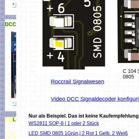
* N Signale 3D Druck
DCC Signaldecoderdecoder
C 104
0805
Roccrail Signalwesen
Video DCC Signaldecoder konfigur
° DCC Lichtsignaldecoder 15X
Nur als Beispiel. Das ist keine Kaufempfehlung
Lok Handregler für Rocrail
WS2811 SOP-8 | 1 oder 2 Stück
LED SMD 0805 1Grün,| 2 Rot 1 Gelb. 2 Weiß