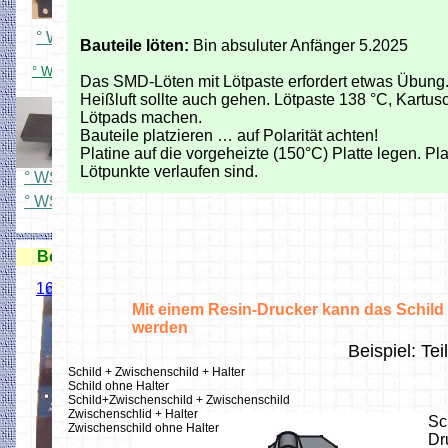
° WS Adapterplatine löten
Bauteile löten:
Bin absuluter Anfänger 5.2025
° WS2811 24X Adapterplatine Bestückt
Das SMD-Löten mit Lötpaste erfordert etwas Übung. 
Heißluft sollte auch gehen. Lötpaste 138 °C, Kartus
Lötpads machen.
Bauteile platzieren … auf Polarität achten!
Platine auf die vorgeheizte (150°C) Platte legen. Pla
Lötpunkte verlaufen sind.
° WS Platinenübersicht
° WS Platinenübersicht Anleitung
Besetztmelder/ Rückmelder
16 fach Kontaktgleis Melder
Mit einem Resin-Drucker kann das Schil
werden
Beispiel: Te
Schild + Zwischenschild + Halter
Schild ohne Halter
Schild+Zwischenschild + Zwischenschild
Ideal für
Zwischenschlid + Halter
Sc
Zwischenschild ohne Halter
Märklingleis
Dr