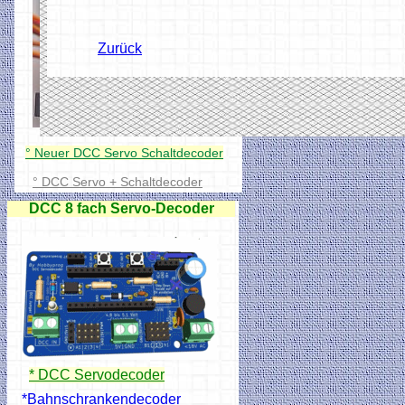
Zurück
° Neuer DCC Servo Schaltdecoder
° DCC Servo + Schaltdecoder
DCC 8 fach Servo-Decoder
* DCC Servodecoder
*Bahnschrankendecoder