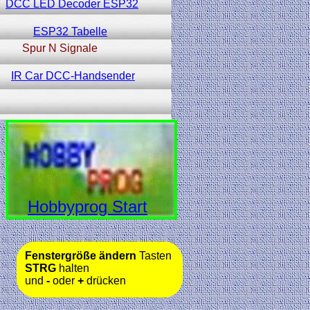
DCC LED Decoder ESP32
ESP32 Tabelle
Spur N Signale
IR Car DCC-Handsender
Hobbyprog Start
Fenstergröße ändern
Tasten
STRG
halten
und
-
oder
+
drücken