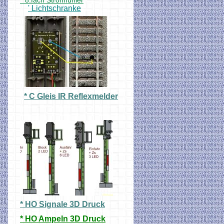
° 8.fach Stromfühler
' Lichtschranke
* C Gleis IR Reflexmelder
* HO Signale 3D Druck
* HO Ampeln 3D Druck