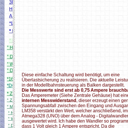
3D Modelle Drucken
HO Bahnübergang Projekt
Andreaskreuz Blinkmodul
*Lokscanner
* Bahnschrankendecoder
° Simpel DCC Booster
° HO Signale mit WS2811
° Digital PWM Trafo (Rocrail)
° WS2811 24X Adapterplatine
° DCC 8 fach Servodecoder
Diese einfache Schaltung wird benötigt, um eine
*16 fach Kontaktgleismelder
Überlastsicherung zu realisieren. Die aktuelle Leist
in der Modellbahnsteuerung als Balken dargestellt.
*DCC 8 fach Schaltdecoder
Die Messwerte sind erst ab 0,75 Ampere brauchb
* Zwei zu eins DCC Filter
Das Amperemeter (Siehe Zentrale Gehäuse) hat ein
° Z21 App für meine Zentrale
internen Messwiderstand
, dieser erzeugt einen ge
Spannungsabfall zwischen den Eingang und Ausgan
° Mini DCC Zentrale
LM358 verstärkt den Wert, welcher anschließend, im
° Neuer DCC Servo Schaltdecoder
Atmega328 (UNO) über dem Analog - Digitalwandle
° WiFi Handregler bitte Testen
ausgewertet wird. Ich habe den Wandler so programm
° DCC Bremsgenerator in Arbeit
dass 1 Volt gleich 1 Ampere entspricht. Da die