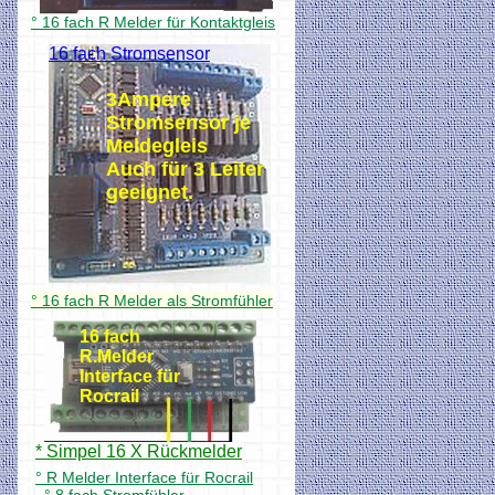
° 16 fach R Melder für Kontaktgleis
16 fach Stromsensor
3Ampere
Stromsensor je
Meldegleis
Auch für 3 Leiter
geeignet.
° 16 fach R Melder als Stromfühler
16 fach
R.Melder
Interface für
Rocrail
* Simpel 16 X Rückmelder
° R Melder Interface für Rocrail