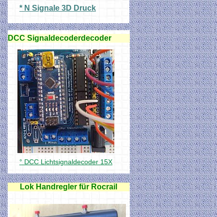
* N Signale 3D Druck
DCC Signaldecoderdecoder
° DCC Lichtsignaldecoder 15X
Lok Handregler für Rocrail