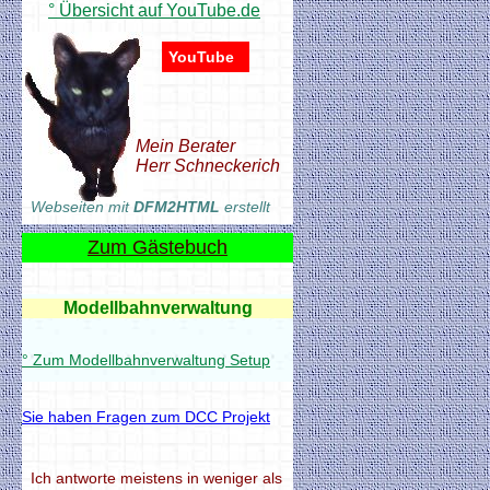
° Übersicht auf YouTube.de
YouTube
Mein Berater
Herr Schneckerich
Webseiten mit
DFM2HTML
erstellt
Zum Gästebuch
Modellbahnverwaltung
° Zum Modellbahnverwaltung Setup
Sie haben Fragen zum DCC Projekt
Modellbahnverwaltung
° Zum Modellbahnverwaltung Setup
Ich antworte meistens in weniger als