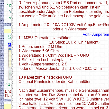
Referenzspannung vom USB Port entnommen wird,
° DCC Signaldecoder für 84 LEDs
zwischen 4,5 und 5,1 Volt betragen kann, ist ein
° WS Platinenübersicht
abschließender Abgleich am Potentiometer nötig. E
nur wenige Teile auf einer Lochrasterpatine gelötet 
° WS2812 Dimmer für Windows
1 Ampermeter 2 € 10A DC100V Volt Amp.Blue+Re
Modellbahnverwaltung
oder ein Widerstand
Modellbahnverwaltung
Volt - Amperem
° Zum Modellbahnverwaltung Setup
1 LM358 Operationsverstärker
(10 Stück 1€ i. d. Chinabucht)
Modellbahnverwaltung
1 Potenziometer 2 M Ohm
1 Widerstand 5K6 Ohm
1 Widerstand 1K Ohm Vcc HREF > UNO
1 Stückchen Lochrasterplatine
1 Volt - Amperemeter ca. 2 €
oder ein Messwiderstand z. B. 0,02 > 0,05 Ohm
10 Kabel zum einstecken UNO
Optional Pinnleiste oder die Kabel anlöten.
° Zum Modellbahnverwaltung Setup
Nach dem Zusammenbau, muss die Sensorspannu
Enthält alle nötigen Dateien zum
kalibriert werden. Das Sensorkabel dann an A0 ansc
Flashen und Konfigurieren,
Ich habe zwei 12 Volt 5 W + 10 W KFZ Glühbirne ve
diese hatten ca. 1 Ampere mit einem 15 Volt Schaltne
DCC Zentrale + Booster
Die interne Überstromerkennung werde ich bei ca. 