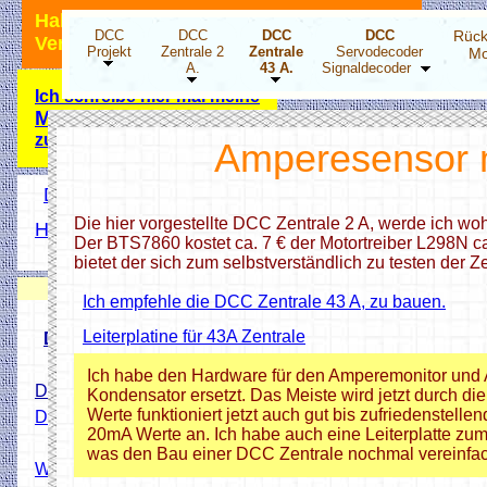
Hallo Modellbahnfreunde, ich bin für
DCC
DCC
DCC
DCC
Rück
Verbesserungsvorschläge dankbar.
Projekt
Zentrale 2
Zentrale
Servodecoder
Mo
A.
43 A.
Signaldecoder
Ich schreibe hier mal meine
Meinung
zu der Energiewende!
Amperesensor 
DCC Projekt Übersicht
Die hier vorgestellte DCC Zentrale 2 A, werde ich woh
Hier wird ihnen geholfen
Der BTS7860 kostet ca. 7 € der Motortreiber L298N ca
Hobbyprog Forum
bietet der sich zum selbstverständlich zu testen der Ze
Neuigkeiten
Ich empfehle die DCC Zentrale 43 A, zu bauen.
Leiterplatine für 43A Zentrale
DCC Drehscheibensteper
Ich habe den Hardware für den Amperemonitor und 
DCC 4 fach Stepper-Decoder
Kondensator ersetzt. Das Meiste wird jetzt durch di
Werte funktioniert jetzt auch gut bis zufriedenstell
DCC LED Decoder ESP32
20mA Werte an. Ich habe auch eine Leiterplatte zum
HO Lichtsignale 3D Druck
was den Bau einer DCC Zentrale nochmal vereinfac
WS2811 X3 Addapter