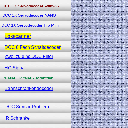
DCC 1X Servodecoder Attiny85
DCC 1X Servodecoder NANO
DCC 1X Servodecoder Pro Mini
Lokscanner
DCC 8 Fach Schaltdecoder
Zwei zu eins DCC Filter
HO Signal
°Faller Digitaler - Torantrieb
Bahnschrankendecoder
DCC Sensor Problem
IR Schranke