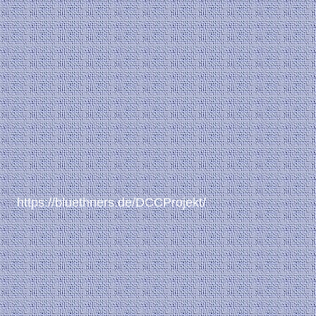
https://bluethners.de/DCCProjekt/