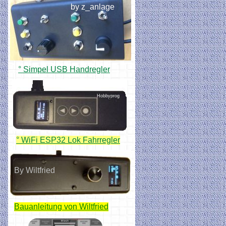
by z_anlage
° Simpel USB Handregler
Hobbyprog
° WiFi ESP32 Lok Fahrregler
By Wiltfried
Bauanleitung von Wiltfried