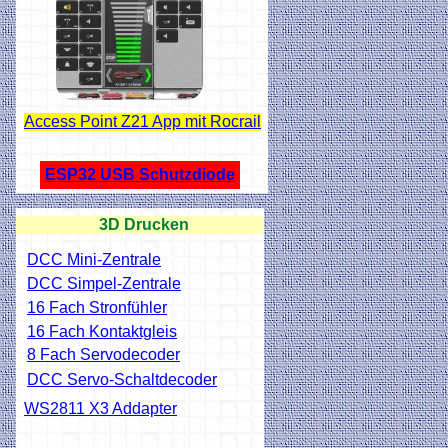
Access Point Z21 App mit Rocrail
ESP32 USB Schutzdiode
3D Drucken
DCC Mini-Zentrale
DCC Simpel-Zentrale
16 Fach Stronfühler
16 Fach Kontaktgleis
8 Fach Servodecoder
DCC Servo-Schaltdecoder
WS2811 X3 Addapter