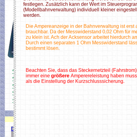
festlegen. Zusätzlich kann der Wert im Steuerprogr
(Modellbahnverwaltung) individuell kleiner eingestell
werden.
Die Ampereanzeige in der Bahnverwaltung ist erst
brauchbar. Da der Messwiderstand 0,02 Ohm für m
zu klein ist. Ach der Acksensor arbeitet hierdurch 
Durch einen separaten 1 Ohm Messwiderstand läss
bestimmt lösen.
° Simpel DCC Zentrale
Beachten Sie, dass das Steckernetzteil (Fahrstrom)
* Platine und Bestückung
immer eine
größere
Amperereleistung haben muss
* Mini Zentrale 1Ampere
als die Einstellung der Kurzschlusssicherung.
* Schnell mal testen
° Simpel DCC Booster
° Simpel DCC Bremsgenerator
° Simpel DCC Zentrale
Gehäuse
DCC Decoder
DCC Servo Schaltdecoder