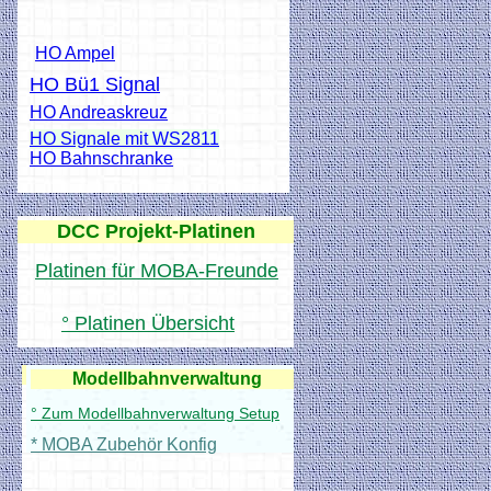
HO Ampel
HO Bü1 Signal
HO Andreaskreuz
HO Signale mit WS2811
HO Bahnschranke
DCC Projekt-Platinen
Platinen für MOBA-Freunde
° Platinen Übersicht
Anleitungen
Modellbahnverwaltung
° Zum Modellbahnverwaltung Setup
* MOBA Zubehör Konfig